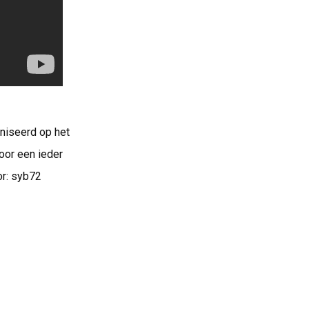
niseerd op het
oor een ieder
or: syb72