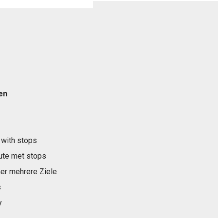
en
 with stops
ute met stops
er mehrere Ziele
s
y