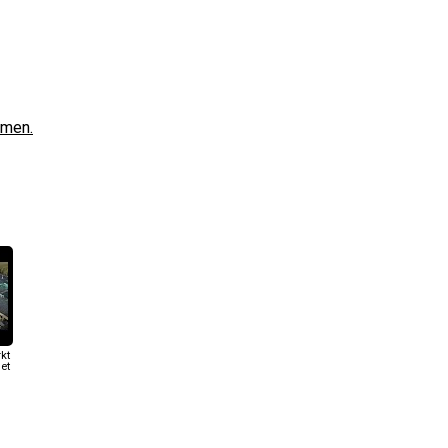
omen.
kt
et