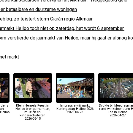
er betaalbare en duurzame woningen
eblog: zo teistert storm Ciarán regio Alkmaar
armarkt Heiloo toch niet op zaterdag, het wordt 6 september.
rm verstierde de jaarmarkt van Heiloo, maar hij gaat er alsnog k
met
markt
ijdens
Klein Hemels Feest in
Impressie vrijmarkt
Drukte bij kleedjesmar
aan
Heiloo brengt markten,
Koningsdag Heiloo 2026
rond winkelcentrum H
Heiloo
muziek en
2026-04-28
Loo in Heiloo
kinderactiviteiten
2026-04-27
2026-05-15