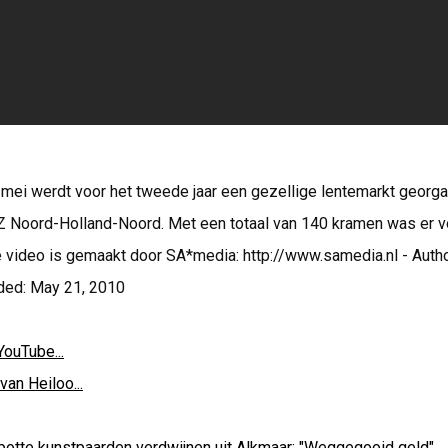
mei werdt voor het tweede jaar een gezellige lentemarkt georga
GZ Noord-Holland-Noord. Met een totaal van 140 kramen was er v
e video is gemaakt door SA*media: http://www.samedia.nl - Auth
ded: May 21, 2010
YouTube...
van Heiloo...
potte kunstpaarden verdwijnen uit Alkmaar: "Weggegooid geld"