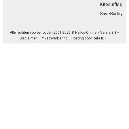
Kitesurfles
SaveBuddy
Alle rechten voorbehouden 2001-2026 © Heiloo-Online − Versie 3.8 −
Disclaimer
−
Privacyverklaring
− Hosting door
Refa ICT
−