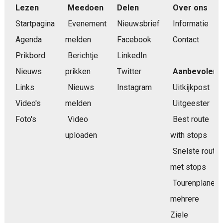
Lezen
Meedoen
Delen
Over ons
Startpagina
Evenement
Nieuwsbrief
Informatie
Agenda
melden
Facebook
Contact
Prikbord
Berichtje
LinkedIn
Nieuws
prikken
Twitter
Aanbevolen
Links
Nieuws
Instagram
Uitkijkpost
Video's
melden
Uitgeester
Foto's
Video
Best route
uploaden
with stops
Snelste route
met stops
Tourenplaner
mehrere
Ziele