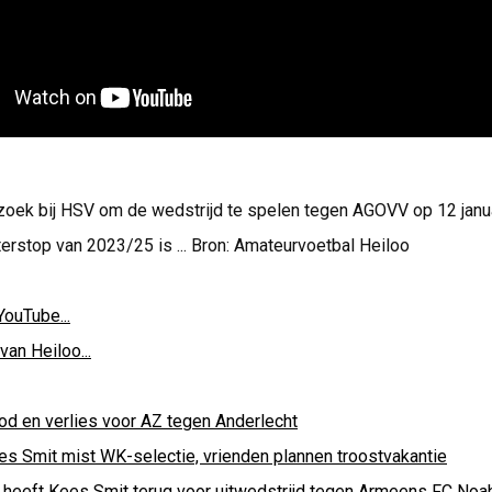
oek bij HSV om de wedstrijd te spelen tegen AGOVV op 12 janu
terstop van 2023/25 is ... Bron: Amateurvoetbal Heiloo
YouTube...
van Heiloo...
od en verlies voor AZ tegen Anderlecht
es Smit mist WK-selectie, vrienden plannen troostvakantie
 heeft Kees Smit terug voor uitwedstrijd tegen Armeens FC Noa