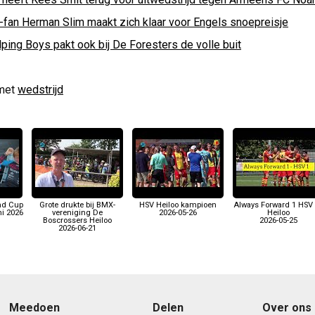
-fan Herman Slim maakt zich klaar voor Engels snoepreisje
ping Boys pakt ook bij De Foresters de volle buit
met
wedstrijd
nd Cup
Grote drukte bij BMX-
HSV Heiloo kampioen
Always Forward 1 HSV 
ni 2026
vereniging De
2026-05-26
Heiloo
Boscrossers Heiloo
2026-05-25
2026-06-21
Meedoen
Delen
Over ons