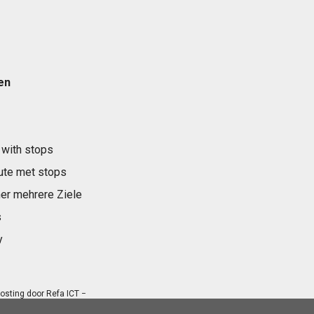
en
 with stops
ute met stops
er mehrere Ziele
s
y
osting door
Refa ICT
−