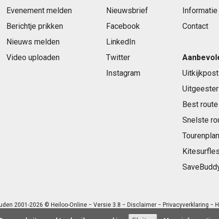
Evenement melden
Nieuwsbrief
Informatie
Berichtje prikken
Facebook
Contact
Nieuws melden
LinkedIn
Video uploaden
Twitter
Aanbevol
Instagram
Uitkijkpost
Uitgeester
Best route
Snelste ro
Tourenplan
Kitesurfle
SaveBudd
uden 2001-2026 © Heiloo-Online − Versie 3.8 −
Disclaimer
−
Privacyverklaring
− H