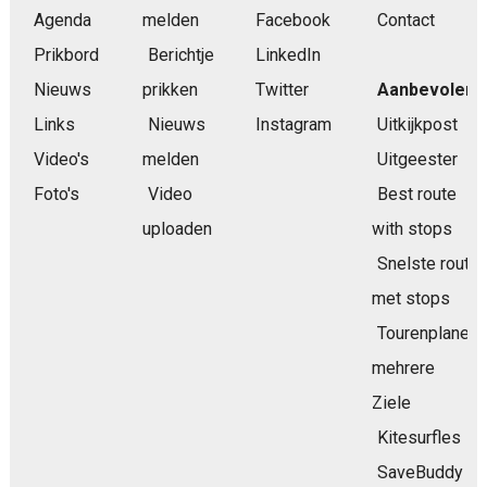
Agenda
melden
Facebook
Contact
Prikbord
Berichtje
LinkedIn
Nieuws
prikken
Twitter
Aanbevolen
Links
Nieuws
Instagram
Uitkijkpost
Video's
melden
Uitgeester
Foto's
Video
Best route
uploaden
with stops
Snelste route
met stops
Tourenplaner
mehrere
Ziele
Kitesurfles
SaveBuddy