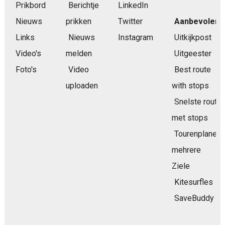
Prikbord
Berichtje
LinkedIn
Nieuws
prikken
Twitter
Aanbevolen
Links
Nieuws
Instagram
Uitkijkpost
Video's
melden
Uitgeester
Foto's
Video
Best route
uploaden
with stops
Snelste route
met stops
Tourenplaner
mehrere
Ziele
Kitesurfles
SaveBuddy