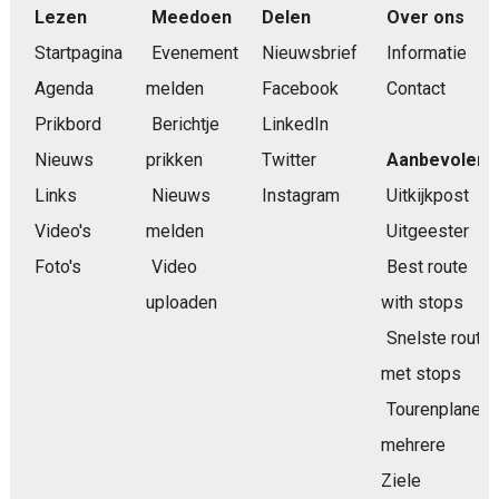
Lezen
Meedoen
Delen
Over ons
Startpagina
Evenement
Nieuwsbrief
Informatie
Agenda
melden
Facebook
Contact
Prikbord
Berichtje
LinkedIn
Nieuws
prikken
Twitter
Aanbevolen
Links
Nieuws
Instagram
Uitkijkpost
Video's
melden
Uitgeester
Foto's
Video
Best route
uploaden
with stops
Snelste route
met stops
Tourenplaner
mehrere
Ziele