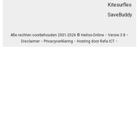
Kitesurfles
SaveBuddy
Alle rechten voorbehouden 2001-2026 © Heiloo-Online − Versie 3.8 −
Disclaimer
−
Privacyverklaring
− Hosting door
Refa ICT
−