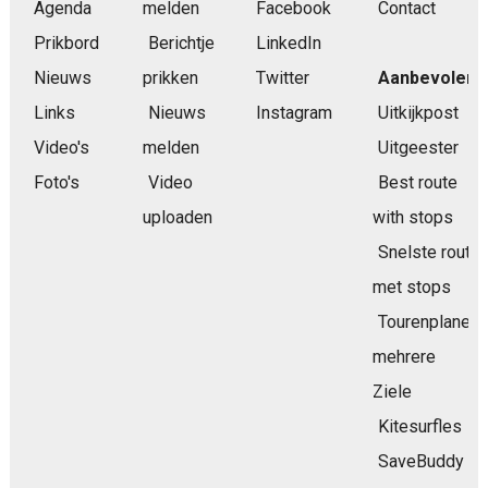
Agenda
melden
Facebook
Contact
Prikbord
Berichtje
LinkedIn
Nieuws
prikken
Twitter
Aanbevolen
Links
Nieuws
Instagram
Uitkijkpost
Video's
melden
Uitgeester
Foto's
Video
Best route
uploaden
with stops
Snelste route
met stops
Tourenplaner
mehrere
Ziele
Kitesurfles
SaveBuddy