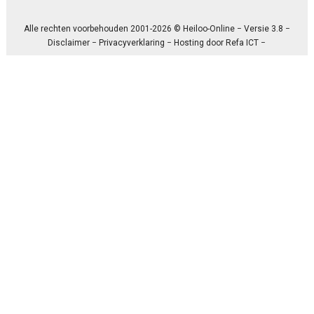
Alle rechten voorbehouden 2001-2026 © Heiloo-Online − Versie 3.8 −
Disclaimer
−
Privacyverklaring
− Hosting door
Refa ICT
−