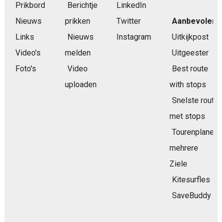
Prikbord
Berichtje
LinkedIn
Nieuws
prikken
Twitter
Aanbevolen
Links
Nieuws
Instagram
Uitkijkpost
Video's
melden
Uitgeester
Foto's
Video
Best route
uploaden
with stops
Snelste route
met stops
Tourenplaner
mehrere
Ziele
Kitesurfles
SaveBuddy