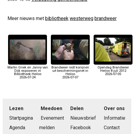
Meer nieuws met
bibliotheek
westerweg
brandweer
Martin Griek en Janny van
Brandweer redt konijnen
Opendag Brandweer
Dijk exposeren in
uit beschermingsnet in
Heiloo 8 juli 2012
Bibliotheek Heiloo
Heiloo
2026-07-05
2026-07-24
2026-07-07
Lezen
Meedoen
Delen
Over ons
Startpagina
Evenement
Nieuwsbrief
Informatie
Agenda
melden
Facebook
Contact