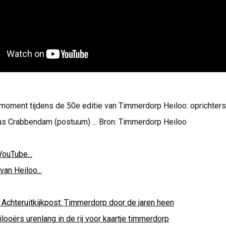
 moment tijdens de 50e editie van Timmerdorp Heiloo: oprichter
us Crabbendam (postuum) ... Bron: Timmerdorp Heiloo
YouTube...
van Heiloo...
 Achteruitkijkpost: Timmerdorp door de jaren heen
looërs urenlang in de rij voor kaartje timmerdorp