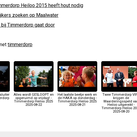
mmerdorp Heiloo 2015 heeft hout nodig
ijkers zoeken op Maalwater
k bij Timmerdorp gaat door
met
timmerdorp
luiter
Alles wordt GESLOOPT en
Het laatste beetje werk en
Twee Timmerdorp VI
erdorp
opgeruimd op vrijdag! -
de HAKA op donderdag -
krijgen de
Timmerdorp Heiloo 2025
Timmerdorp Heiloo 2025
Waarderingsspeld va
2025-08-22
2025-08-21
Heiloo uitgereikt -
Timmerdorp Heiloo 20
2025-08-20