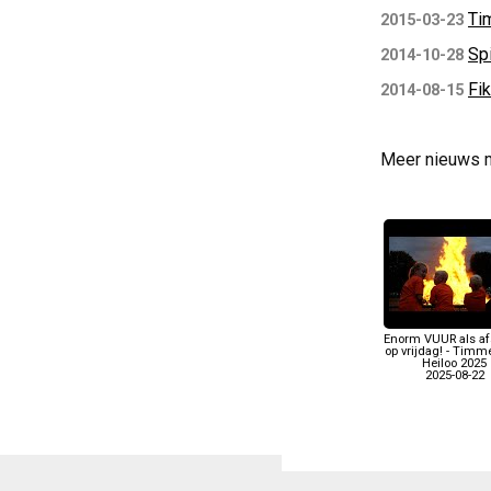
Ti
2015-03-23
Sp
2014-10-28
Fi
2014-08-15
Meer nieuws 
Enorm VUUR als afs
op vrijdag! - Timm
Heiloo 2025
2025-08-22