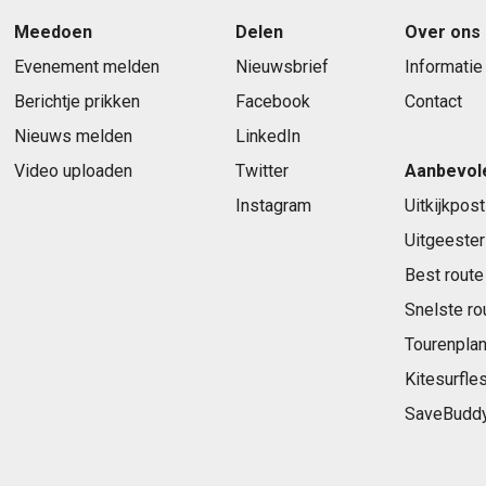
Meedoen
Delen
Over ons
Evenement melden
Nieuwsbrief
Informatie
Berichtje prikken
Facebook
Contact
Nieuws melden
LinkedIn
Video uploaden
Twitter
Aanbevol
Instagram
Uitkijkpost
Uitgeester
Best route
Snelste ro
Tourenplan
Kitesurfle
SaveBudd