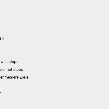
en
 with stops
ute met stops
er mehrere Ziele
s
y