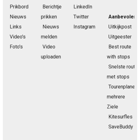
Prikbord
Berichtje
LinkedIn
Nieuws
prikken
Twitter
Aanbevolen
Links
Nieuws
Instagram
Uitkijkpost
Video's
melden
Uitgeester
Foto's
Video
Best route
uploaden
with stops
Snelste route
met stops
Tourenplaner
mehrere
Ziele
Kitesurfles
SaveBuddy