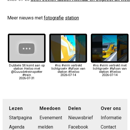
Meer nieuws met
fotografie
station
Dubbele Slt komt aan op
#ns #virm vertrekt
#ns #virm vertrekt met
station Heiloo met
lichtgroet+ #tyfoon van
lichtgroet+ #tyfoon van
@Guusdetreinspotter
station #heiloo
station #heiloo
#train
2026-07-14
2026-07-14
2026-07-31
Lezen
Meedoen
Delen
Over ons
Startpagina
Evenement
Nieuwsbrief
Informatie
Agenda
melden
Facebook
Contact