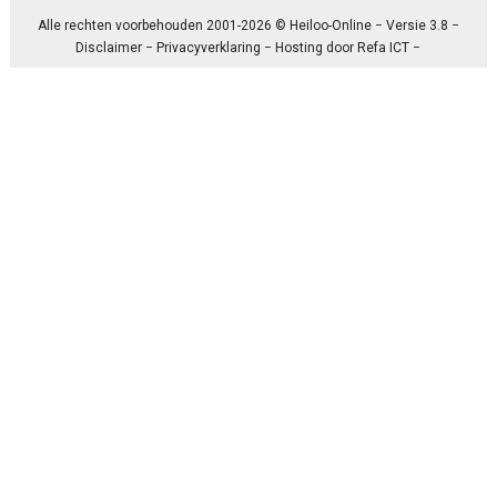
Alle rechten voorbehouden 2001-2026 © Heiloo-Online − Versie 3.8 −
Disclaimer
−
Privacyverklaring
− Hosting door
Refa ICT
−