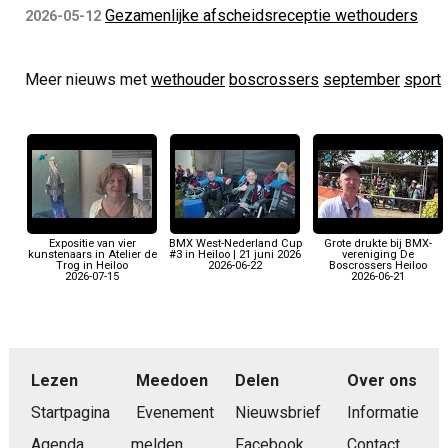
Gezamenlijke afscheidsreceptie wethouders
2026-05-12
Meer nieuws met
wethouder
boscrossers
september
sport
Expositie van vier
BMX West-Nederland Cup
Grote drukte bij BMX-
kunstenaars in Atelier de
#3 in Heiloo | 21 juni 2026
vereniging De
Trog in Heiloo
2026-06-22
Boscrossers Heiloo
2026-07-15
2026-06-21
Lezen
Meedoen
Delen
Over ons
Startpagina
Evenement
Nieuwsbrief
Informatie
Agenda
melden
Facebook
Contact