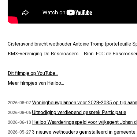
Gisteravond bracht wethouder Antoine Tromp (portefeuille 
BMX-vereniging De Boscrossers ... Bron: FCC de Boscrosse
Dit filmpje op YouTube...
Meer filmpjes van Heiloo...
Woningbouwplannen voor 2028-2035 op tijd aan
2026-08-07
Uitnodiging verdiepend gesprek Participatie
2026-08-06
Heiloo Waarderingsspeld voor wijkagent Johan d
2026-06-10
3 nieuwe wethouders geïnstalleerd in gemeente
2026-05-27