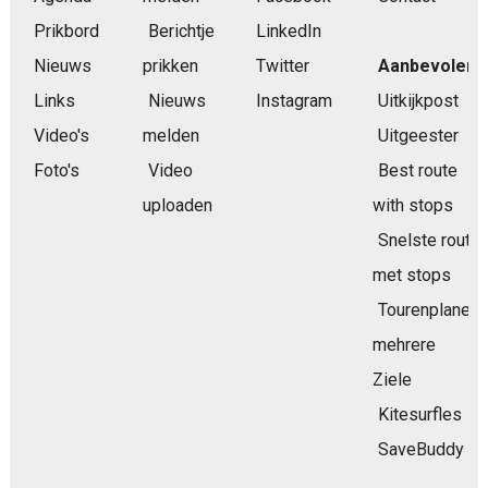
Prikbord
Berichtje
LinkedIn
Nieuws
prikken
Twitter
Aanbevolen
Links
Nieuws
Instagram
Uitkijkpost
Video's
melden
Uitgeester
Foto's
Video
Best route
uploaden
with stops
Snelste route
met stops
Tourenplaner
mehrere
Ziele
Kitesurfles
SaveBuddy