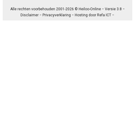
Alle rechten voorbehouden 2001-2026 © Heiloo-Online − Versie 3.8 −
Disclaimer
−
Privacyverklaring
− Hosting door
Refa ICT
−