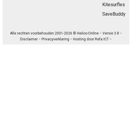
Kitesurfles
SaveBuddy
Alle rechten voorbehouden 2001-2026 © Heiloo-Online − Versie 3.8 −
Disclaimer
−
Privacyverklaring
− Hosting door
Refa ICT
−