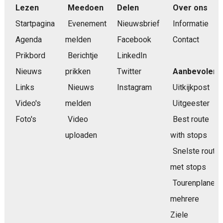
Lezen
Meedoen
Delen
Over ons
Startpagina
Evenement
Nieuwsbrief
Informatie
Agenda
melden
Facebook
Contact
Prikbord
Berichtje
LinkedIn
Nieuws
prikken
Twitter
Aanbevolen
Links
Nieuws
Instagram
Uitkijkpost
Video's
melden
Uitgeester
Foto's
Video
Best route
uploaden
with stops
Snelste route
met stops
Tourenplaner
mehrere
Ziele