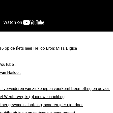
6 op de fiets naar Heiloo Bron: Miss Digica
YouTube...
van Heiloo...
el verwijderen van zieke iepen voorkomt besmetting en gevaar
el Westerweg krijgt nieuwe inrichting
tser gewond na botsing, scooterrijder rijdt door
kruidbestrijding op verharding weer gestart