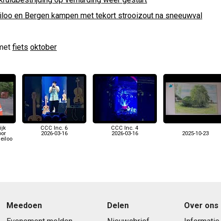
iloo en Bergen kampen met tekort strooizout na sneeuwval
met
fiets
oktober
ijk
CCC Inc. 6
CCC Inc. 4
oor
2026-03-16
2026-03-16
2025-10-23
eiloo
Meedoen
Delen
Over ons