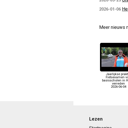
2026-03-23
He
2026-01-06
Meer nieuws 
Jaarlijkse prakt
Fietsexamen v
basisscholen in H
verreden
2026-06-04
Lezen