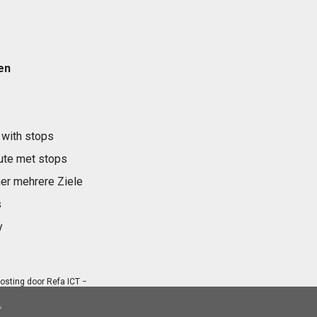
en
 with stops
ute met stops
er mehrere Ziele
s
y
osting door
Refa ICT
−
.