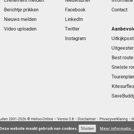
Evenement melden
Nieuwsbrief
Informatie
Berichtje prikken
Facebook
Contact
Nieuws melden
LinkedIn
Video uploaden
Twitter
Aanbevol
Instagram
Uitkijkpost
Uitgeester
Best route
Snelste ro
Tourenplan
Kitesurfle
SaveBudd
uden 2001-2026 © Heiloo-Online − Versie 3.8 −
Disclaimer
−
Privacyverklaring
− H
Deze website maakt gebruik van cookies.
Meer informatie..