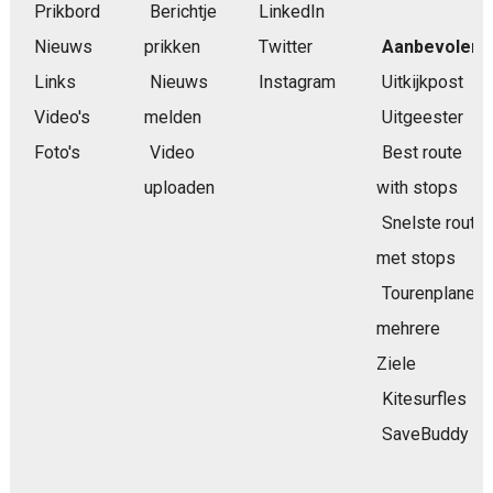
Prikbord
Berichtje
LinkedIn
Nieuws
prikken
Twitter
Aanbevolen
Links
Nieuws
Instagram
Uitkijkpost
Video's
melden
Uitgeester
Foto's
Video
Best route
uploaden
with stops
Snelste route
met stops
Tourenplaner
mehrere
Ziele
Kitesurfles
SaveBuddy