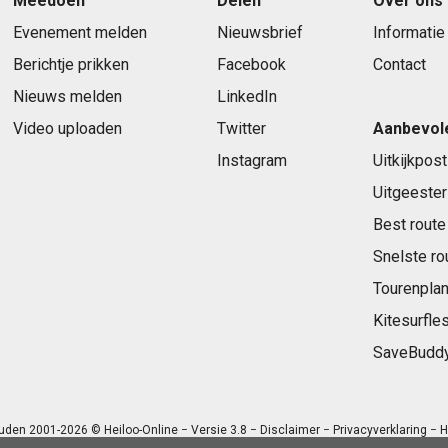
Meedoen
Delen
Over ons
Evenement melden
Nieuwsbrief
Informatie
Berichtje prikken
Facebook
Contact
Nieuws melden
LinkedIn
Video uploaden
Twitter
Aanbevol
Instagram
Uitkijkpost
Uitgeester
Best route
Snelste ro
Tourenplan
Kitesurfle
SaveBudd
uden 2001-2026 © Heiloo-Online − Versie 3.8 −
Disclaimer
−
Privacyverklaring
− H