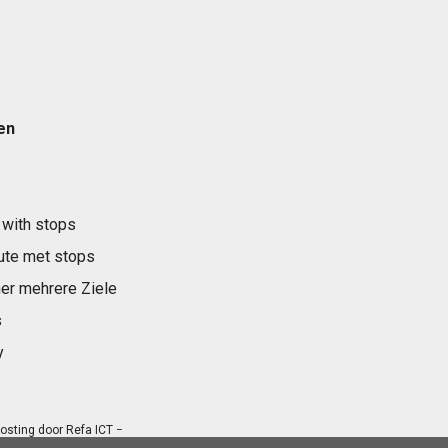
en
 with stops
ute met stops
er mehrere Ziele
s
y
osting door
Refa ICT
−