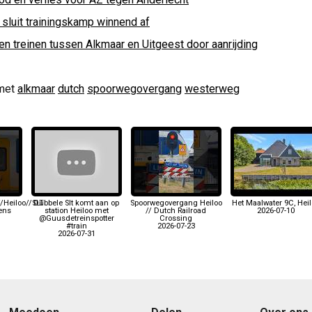
 sluit trainingskamp winnend af
en treinen tussen Alkmaar en Uitgeest door aanrijding
met
alkmaar
dutch
spoorwegovergang
westerweg
/Heiloo//SLT
Dubbele Slt komt aan op
Spoorwegovergang Heiloo
Het Maalwater 9C, Heil
Lens
station Heiloo met
// Dutch Railroad
2026-07-10
@Guusdetreinspotter
Crossing
#train
2026-07-23
2026-07-31