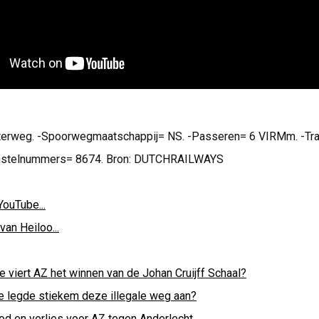
erweg. -Spoorwegmaatschappij= NS. -Passeren= 6 VIRMm. -Traj
einstelnummers= 8674. Bron: DUTCHRAILWAYS
YouTube...
van Heiloo...
e viert AZ het winnen van de Johan Cruijff Schaal?
e legde stiekem deze illegale weg aan?
od en verlies voor AZ tegen Anderlecht