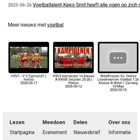
Voetbaltalent Kees Smit heeft alle ogen op zich 
2025-06-26
Meer nieuws met
voetbal
HSV1 - V V Egmond1 |
HSV2 kampioen 1e klasse
Westfriezen Vs. Heiloo
Heiloo
A KNVB seizoen 25-26 |
Livestreamen Voetbal ? 2e
2026-05-17
Heiloo
Klasse A West 1 Zondag
2026-05-12
10-May
2026-05-10
Lezen
Meedoen
Delen
Over ons
Startpagina
Evenement
Nieuwsbrief
Informatie