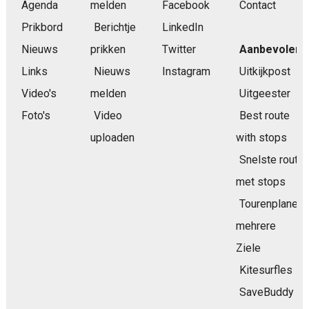
Agenda
melden
Facebook
Contact
Prikbord
Berichtje
LinkedIn
Nieuws
prikken
Twitter
Aanbevolen
Links
Nieuws
Instagram
Uitkijkpost
Video's
melden
Uitgeester
Foto's
Video
Best route
uploaden
with stops
Snelste route
met stops
Tourenplaner
mehrere
Ziele
Kitesurfles
SaveBuddy