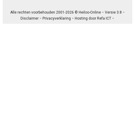
Alle rechten voorbehouden 2001-2026 © Heiloo-Online − Versie 3.8 −
Disclaimer
−
Privacyverklaring
− Hosting door
Refa ICT
−