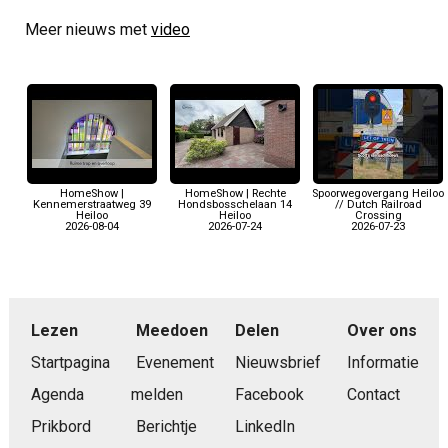
Meer nieuws met
video
HomeShow |
HomeShow | Rechte
Spoorwegovergang Heiloo
Kennemerstraatweg 39
Hondsbosschelaan 14
// Dutch Railroad
Heiloo
Heiloo
Crossing
2026-08-04
2026-07-24
2026-07-23
Lezen
Meedoen
Delen
Over ons
Startpagina
Evenement
Nieuwsbrief
Informatie
Agenda
melden
Facebook
Contact
Prikbord
Berichtje
LinkedIn