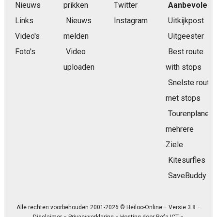
Nieuws
prikken
Twitter
Aanbevolen
Links
Nieuws
Instagram
Uitkijkpost
Video's
melden
Uitgeester
Foto's
Video
Best route
uploaden
with stops
Snelste route
met stops
Tourenplaner
mehrere
Ziele
Kitesurfles
SaveBuddy
Alle rechten voorbehouden 2001-2026 © Heiloo-Online − Versie 3.8 −
Disclaimer
−
Privacyverklaring
− Hosting door
Refa ICT
−