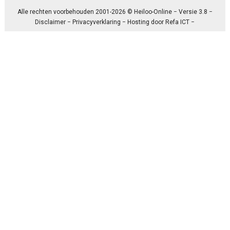
Alle rechten voorbehouden 2001-2026 © Heiloo-Online − Versie 3.8 −
Disclaimer
−
Privacyverklaring
− Hosting door
Refa ICT
−