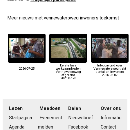
Meer nieuws met
vennewatersweg
inwoners
toekomst
Eerste fase
Inloopavond over
2026-07-25
werkzaamheden
Vennewatersweg trekt
Vennewatersweg
tientallen inwoners
afgerond
2026-05-07
2026-07-20
Lezen
Meedoen
Delen
Over ons
Startpagina
Evenement
Nieuwsbrief
Informatie
Agenda
melden
Facebook
Contact