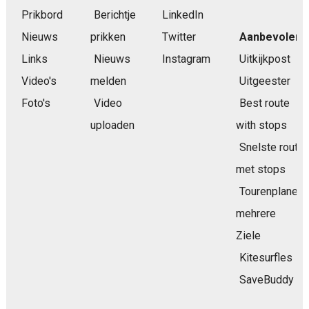
Prikbord
Berichtje
LinkedIn
Nieuws
prikken
Twitter
Aanbevolen
Links
Nieuws
Instagram
Uitkijkpost
Video's
melden
Uitgeester
Foto's
Video
Best route
uploaden
with stops
Snelste route
met stops
Tourenplaner
mehrere
Ziele
Kitesurfles
SaveBuddy