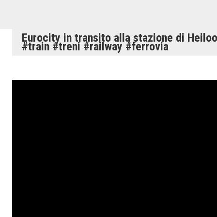
Eurocity in transito alla stazione di Heiloo!
#train #treni #railway #ferrovia