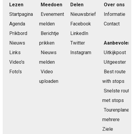
Lezen
Meedoen
Delen
Over ons
Startpagina
Evenement
Nieuwsbrief
Informatie
Agenda
melden
Facebook
Contact
Prikbord
Berichtje
LinkedIn
Nieuws
prikken
Twitter
Aanbevolen
Links
Nieuws
Instagram
Uitkijkpost
Video's
melden
Uitgeester
Foto's
Video
Best route
uploaden
with stops
Snelste route
met stops
Tourenplaner
mehrere
Ziele