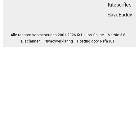
Kitesurfles
SaveBuddy
Alle rechten voorbehouden 2001-2026 © Heiloo-Online − Versie 3.8 −
Disclaimer
−
Privacyverklaring
− Hosting door
Refa ICT
−