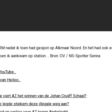
IRM nadat ik toen had gespot op Alkmaar Noord. En het had ook 
oen ik aankwam op station ... Bron: OV / NS-Spotter Senna
YouTube...
van Heiloo...
e viert AZ het winnen van de Johan Cruijff Schaal?
e legde stiekem deze illegale weg aan?
od en verlies voor AZ tegen Anderlecht