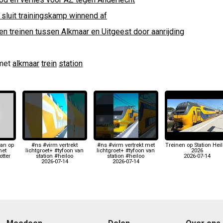
 sluit trainingskamp winnend af
en treinen tussen Alkmaar en Uitgeest door aanrijding
met
alkmaar
trein
station
aan op
#ns #virm vertrekt
#ns #virm vertrekt met
Treinen op Station Hei
met
lichtgroet+ #tyfoon van
lichtgroet+ #tyfoon van
2026
tter
station #heiloo
station #heiloo
2026-07-14
2026-07-14
2026-07-14