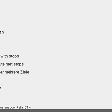
en
 with stops
ute met stops
er mehrere Ziele
s
y
osting door
Refa ICT
−