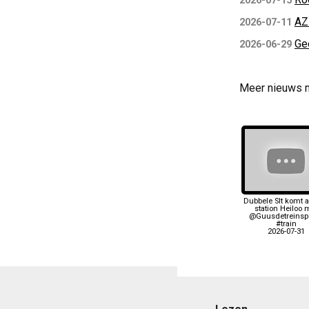
2026-07-15
AZ
2026-07-11
Ge
2026-06-29
Meer nieuws 
Dubbele Slt komt 
station Heiloo 
@Guusdetreinspo
#train
2026-07-31