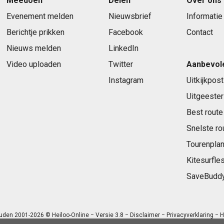
Meedoen
Delen
Over ons
Evenement melden
Nieuwsbrief
Informatie
Berichtje prikken
Facebook
Contact
Nieuws melden
LinkedIn
Video uploaden
Twitter
Aanbevol
Instagram
Uitkijkpost
Uitgeester
Best route
Snelste ro
Tourenplan
Kitesurfle
SaveBudd
uden 2001-2026 © Heiloo-Online − Versie 3.8 −
Disclaimer
−
Privacyverklaring
− H