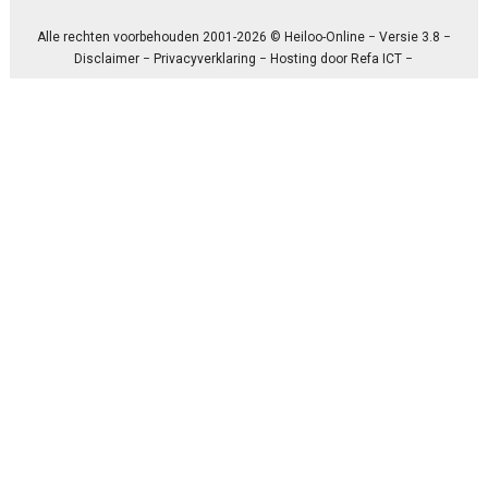
Alle rechten voorbehouden 2001-2026 © Heiloo-Online − Versie 3.8 −
Disclaimer
−
Privacyverklaring
− Hosting door
Refa ICT
−