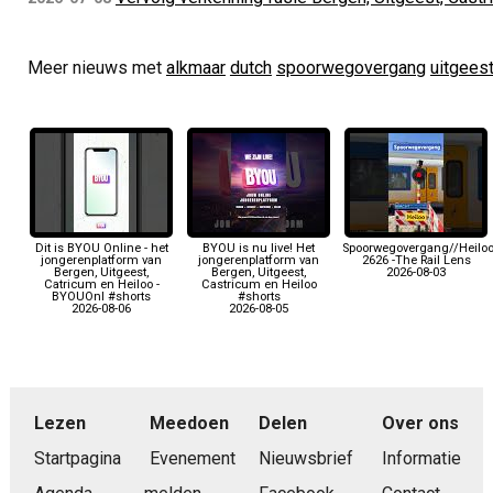
Meer nieuws met
alkmaar
dutch
spoorwegovergang
uitgees
Dit is BYOU Online - het
BYOU is nu live! Het
Spoorwegovergang//Heiloo
jongerenplatform van
jongerenplatform van
2626 -The Rail Lens
Bergen, Uitgeest,
Bergen, Uitgeest,
2026-08-03
Catricum en Heiloo -
Castricum en Heiloo
BYOUOnl #shorts
#shorts
2026-08-06
2026-08-05
Lezen
Meedoen
Delen
Over ons
Startpagina
Evenement
Nieuwsbrief
Informatie