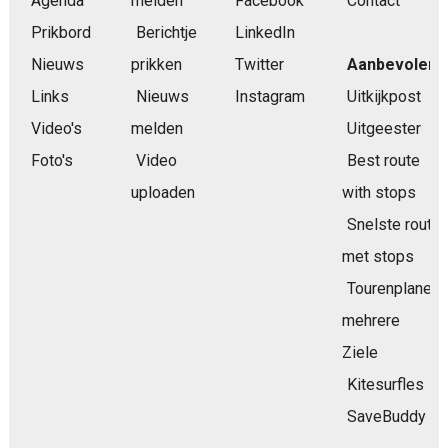
Agenda
melden
Facebook
Contact
Prikbord
Berichtje
LinkedIn
Nieuws
prikken
Twitter
Aanbevolen
Links
Nieuws
Instagram
Uitkijkpost
Video's
melden
Uitgeester
Foto's
Video
Best route
uploaden
with stops
Snelste route
met stops
Tourenplaner
mehrere
Ziele
Kitesurfles
SaveBuddy