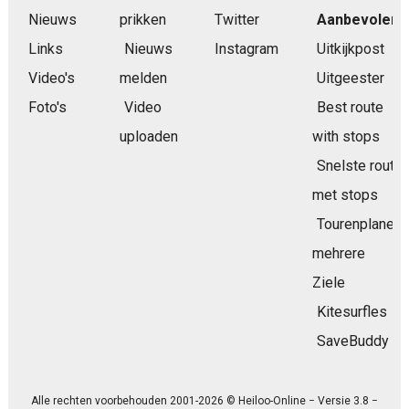
Nieuws
prikken
Twitter
Aanbevolen
Links
Nieuws
Instagram
Uitkijkpost
Video's
melden
Uitgeester
Foto's
Video
Best route
uploaden
with stops
Snelste route
met stops
Tourenplaner
mehrere
Ziele
Kitesurfles
SaveBuddy
Alle rechten voorbehouden 2001-2026 © Heiloo-Online − Versie 3.8 −