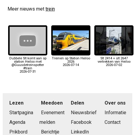
Meer nieuws met
trein
Dubbele Slt komt aan op
Treinen op Station Heiloo
Slt 2414 + slt 2647
station Heiloo met
2026
vertrekken van Heiloo
@Guusdetreinspotter
2026-07-14
2026-07-02
#train
2026-07-31
Lezen
Meedoen
Delen
Over ons
Startpagina
Evenement
Nieuwsbrief
Informatie
Agenda
melden
Facebook
Contact
Prikbord
Berichtje
LinkedIn