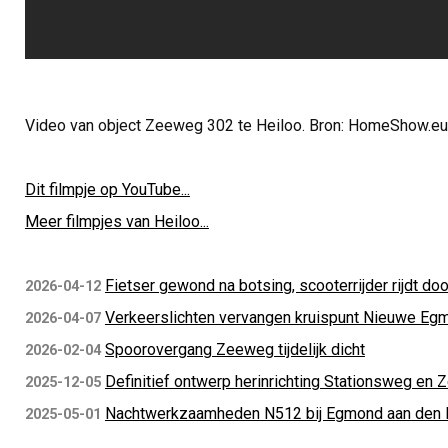
Video van object Zeeweg 302 te Heiloo. Bron: HomeShow.eu
Dit filmpje op YouTube...
Meer filmpjes van Heiloo...
Fietser gewond na botsing, scooterrijder rijdt doo
2026-04-12
Verkeerslichten vervangen kruispunt Nieuwe Eg
2026-04-07
Spoorovergang Zeeweg tijdelijk dicht
2026-02-04
Definitief ontwerp herinrichting Stationsweg en
2025-12-05
Nachtwerkzaamheden N512 bij Egmond aan den
2025-05-01