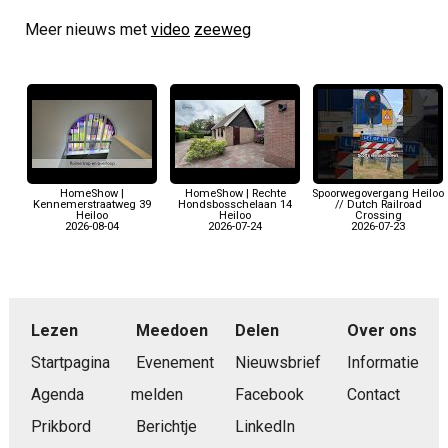
Meer nieuws met
video
zeeweg
HomeShow |
HomeShow | Rechte
Spoorwegovergang Heiloo
Kennemerstraatweg 39
Hondsbosschelaan 14
// Dutch Railroad
Heiloo
Heiloo
Crossing
2026-08-04
2026-07-24
2026-07-23
Lezen
Meedoen
Delen
Over ons
Startpagina
Evenement
Nieuwsbrief
Informatie
Agenda
melden
Facebook
Contact
Prikbord
Berichtje
LinkedIn