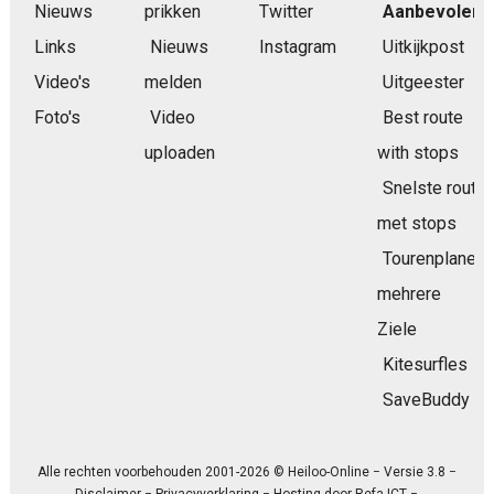
Nieuws
prikken
Twitter
Aanbevolen
Links
Nieuws
Instagram
Uitkijkpost
Video's
melden
Uitgeester
Foto's
Video
Best route
uploaden
with stops
Snelste route
met stops
Tourenplaner
mehrere
Ziele
Kitesurfles
SaveBuddy
Alle rechten voorbehouden 2001-2026 © Heiloo-Online − Versie 3.8 −
Disclaimer
−
Privacyverklaring
− Hosting door
Refa ICT
−