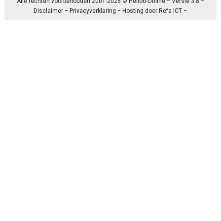
Alle rechten voorbehouden 2001-2026 © Heiloo-Online − Versie 3.8 −
Disclaimer
−
Privacyverklaring
− Hosting door
Refa ICT
−