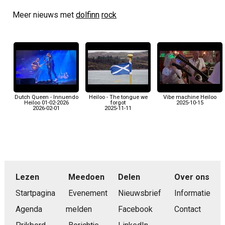
Meer nieuws met
dolfinn
rock
Dutch Queen - Innuendo
Heiloo - The tongue we
Vibe machine Heiloo
Heiloo 01-02-2026
forgot
2025-10-15
2026-02-01
2025-11-11
Lezen
Meedoen
Delen
Over ons
Startpagina
Evenement
Nieuwsbrief
Informatie
Agenda
melden
Facebook
Contact