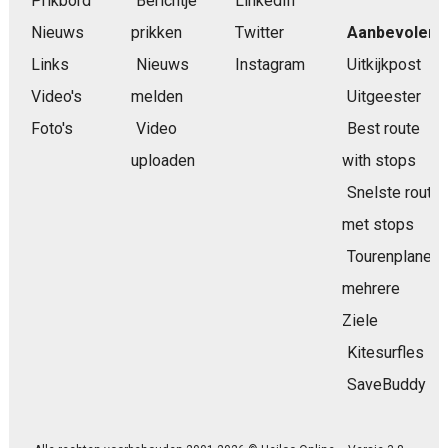
Prikbord
Berichtje
LinkedIn
Nieuws
prikken
Twitter
Aanbevolen
Links
Nieuws
Instagram
Uitkijkpost
Video's
melden
Uitgeester
Foto's
Video
Best route
uploaden
with stops
Snelste route
met stops
Tourenplaner
mehrere
Ziele
Kitesurfles
SaveBuddy