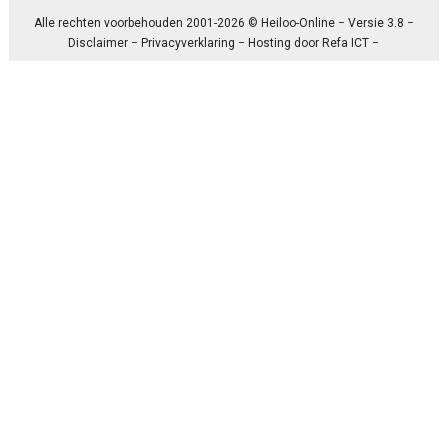
Alle rechten voorbehouden 2001-2026 © Heiloo-Online − Versie 3.8 −
Disclaimer
−
Privacyverklaring
− Hosting door
Refa ICT
−