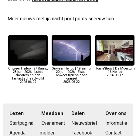
Meer nieuws met
ijs
nacht
pool
pools
sneeuw
tuin
Onweer Heiloo | 27 &amp;
Onweer Heiloo | 19 &amp;
HomeShow | De Moestuin
28 juni 2026 | Luide
20 juni 2026 | Zwaar
16 Heiloo
donders en een
onweer tijdens code
2026-03-17
fantastische rolwolk!
oranje!
2026-06-29
2026-06-22
Lezen
Meedoen
Delen
Over ons
Startpagina
Evenement
Nieuwsbrief
Informatie
Agenda
melden
Facebook
Contact