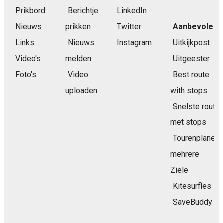
Prikbord
Berichtje
LinkedIn
Nieuws
prikken
Twitter
Aanbevolen
Links
Nieuws
Instagram
Uitkijkpost
Video's
melden
Uitgeester
Foto's
Video
Best route
uploaden
with stops
Snelste route
met stops
Tourenplaner
mehrere
Ziele
Kitesurfles
SaveBuddy