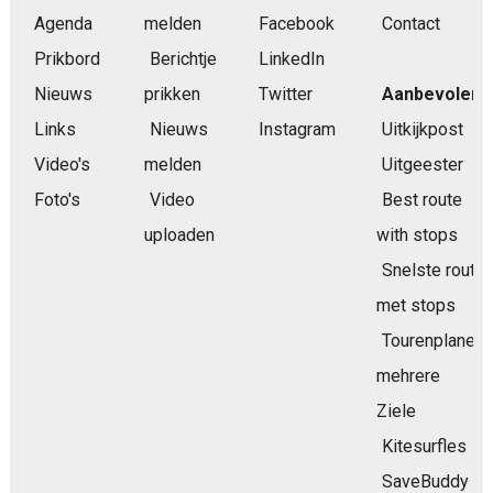
Agenda
melden
Facebook
Contact
Prikbord
Berichtje
LinkedIn
Nieuws
prikken
Twitter
Aanbevolen
Links
Nieuws
Instagram
Uitkijkpost
Video's
melden
Uitgeester
Foto's
Video
Best route
uploaden
with stops
Snelste route
met stops
Tourenplaner
mehrere
Ziele
Kitesurfles
SaveBuddy