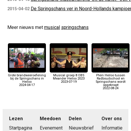
De Springschans ver in Noord-Hollands kampio
2015-04-02
Meer nieuws met
musical
springschans
Grote brandweeroefening
Musical groep 8 OBS
Plein Heiloo tussen
bij de Springschans in
Meander Heiloo 2023
Radboudschool en
Heiloo
2023-07-19
Springschans wordt
2024-04-17
opgeknapt
2022-08-24
Lezen
Meedoen
Delen
Over ons
Startpagina
Evenement
Nieuwsbrief
Informatie