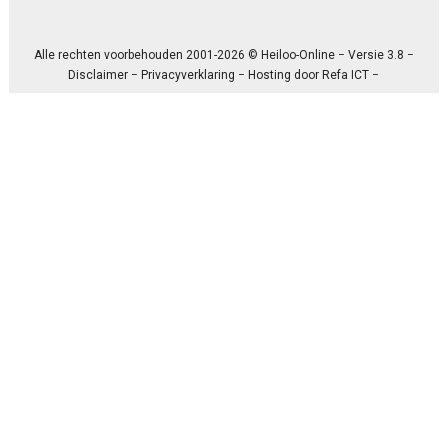
Alle rechten voorbehouden 2001-2026 © Heiloo-Online − Versie 3.8 −
Disclaimer
−
Privacyverklaring
− Hosting door
Refa ICT
−