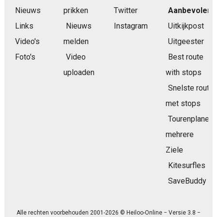
Nieuws
prikken
Twitter
Aanbevolen
Links
Nieuws
Instagram
Uitkijkpost
Video's
melden
Uitgeester
Foto's
Video
Best route
uploaden
with stops
Snelste route
met stops
Tourenplaner
mehrere
Ziele
Kitesurfles
SaveBuddy
Alle rechten voorbehouden 2001-2026 © Heiloo-Online − Versie 3.8 −