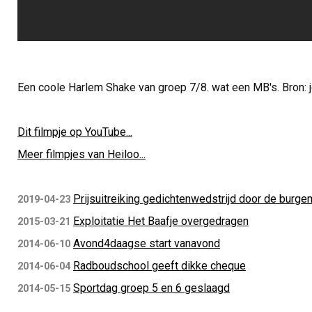
Een coole Harlem Shake van groep 7/8. wat een MB's. Bron: j
Dit filmpje op YouTube...
Meer filmpjes van Heiloo...
Prijsuitreiking gedichtenwedstrijd door de burg
2019-04-23
Exploitatie Het Baafje overgedragen
2015-03-21
Avond4daagse start vanavond
2014-06-10
Radboudschool geeft dikke cheque
2014-06-04
Sportdag groep 5 en 6 geslaagd
2014-05-15