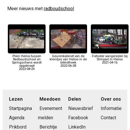
Meer nieuws met
radboudschool
Plein Heiloo tussen
Geurenkabinet van de
Fietsster aangereden bij
Radboudschool en
kleintjes van Heiloo in de
Slimpad in Heiloo
Springschans wordt
bibliotheek
2021-04-16
opgeknapt
2022-06-28
2022-08-24
Lezen
Meedoen
Delen
Over ons
Startpagina
Evenement
Nieuwsbrief
Informatie
Agenda
melden
Facebook
Contact
Prikbord
Berichtje
LinkedIn