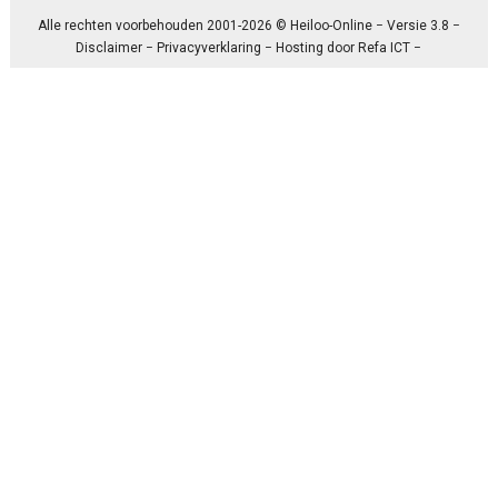
Alle rechten voorbehouden 2001-2026 © Heiloo-Online − Versie 3.8 −
Disclaimer
−
Privacyverklaring
− Hosting door
Refa ICT
−