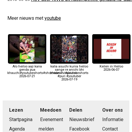
Meer nieuws met
youtube
Alo heiloo aaji kana
kalia asuchi kunia heiloo
Keilen in Heiloo
genda pua
sange re anichi bhi
2026-06-07
khauchi#youtubeshorts#shortvideo#viralvideo
bhauni.....#youtubeshorts
2026-07-21
#puri #youtuber
2026-07-19
Lezen
Meedoen
Delen
Over ons
Startpagina
Evenement
Nieuwsbrief
Informatie
Agenda
melden
Facebook
Contact