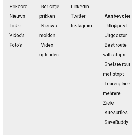
Prikbord
Berichtje
LinkedIn
Nieuws
prikken
Twitter
Aanbevolen
Links
Nieuws
Instagram
Uitkijkpost
Video's
melden
Uitgeester
Foto's
Video
Best route
uploaden
with stops
Snelste route
met stops
Tourenplaner
mehrere
Ziele
Kitesurfles
SaveBuddy