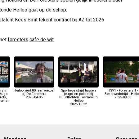
tonde Heiloo gaat op de schop.
talent Kees Smit tekent contract bij AZ tot 2026
met
foresters
cafe de wit
rs in
Heiloo viert 80 jaar voetbal
Sportieve strijd tussen
HSV1 - Foresters 1 -
 Hugo
bij De Foresters
jeugd en politie bij
Bekerwedstrijd - Heil
rots,
2026-04-05
Buurthelden Toernooi in
2025-09-08
ekomst
Heiloo
2025-10-22