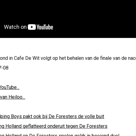
ond in Cafe De Wit volgt op het behalen van de finale van de na
7-08
YouTube...
van Heiloo...
ping Boys pakt ook bij De Foresters de volle buit
ng Holland geflatteerd onderuit tegen De Foresters
ng Holland en De Foresters spelen gelijk in boeiend duel