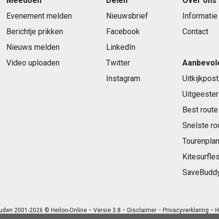
Meedoen
Delen
Over ons
Evenement melden
Nieuwsbrief
Informatie
Berichtje prikken
Facebook
Contact
Nieuws melden
LinkedIn
Video uploaden
Twitter
Aanbevol
Instagram
Uitkijkpost
Uitgeester
Best route
Snelste ro
Tourenplan
Kitesurfle
SaveBudd
uden 2001-2026 © Heiloo-Online − Versie 3.8 −
Disclaimer
−
Privacyverklaring
− H