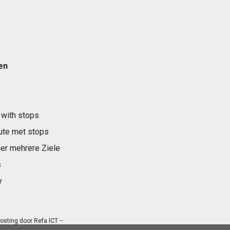
en
 with stops
ute met stops
er mehrere Ziele
s
y
osting door
Refa ICT
−