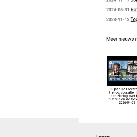
2024-11-17
Ro
2024-05-31
Top
2023-11-13
Meer nieuws 
80 jaar De Foreste
Heiloo: voorzitter
den Hartog over t
historie en de to
2026-04-09