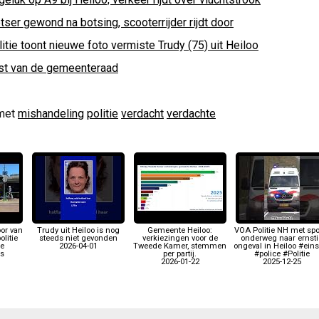
tser gewond na botsing, scooterrijder rijdt door
itie toont nieuwe foto vermiste Trudy (75) uit Heiloo
st van de gemeenteraad
met
mishandeling
politie
verdacht
verdachte
oor van
Trudy uit Heiloo is nog
Gemeente Heiloo:
VOA Politie NH met sp
olitie
steeds niet gevonden
verkiezingen voor de
onderweg naar ernsti
le
2026-04-01
Tweede Kamer, stemmen
ongeval in Heiloo #eins
;s
per partij.
#police #Politie
2026-01-22
2025-12-25