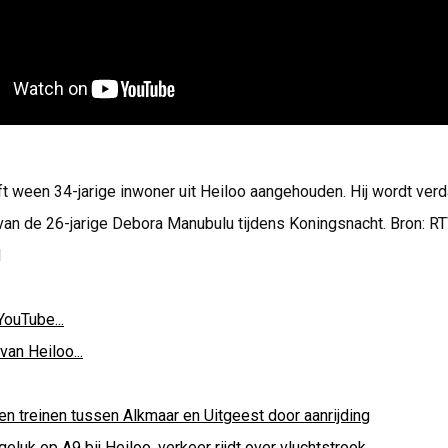
ft ween 34-jarige inwoner uit Heiloo aangehouden. Hij wordt verd
an de 26-jarige Debora Manubulu tijdens Koningsnacht. Bron: RT
d
YouTube...
van Heiloo...
en treinen tussen Alkmaar en Uitgeest door aanrijding
eluk op A9 bij Heiloo, verkeer rijdt over vluchtstrook