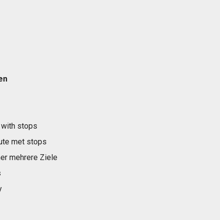
en
 with stops
ute met stops
er mehrere Ziele
s
y