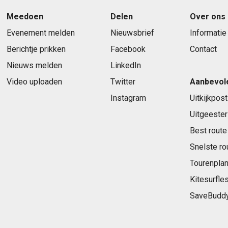
Meedoen
Delen
Over ons
Evenement melden
Nieuwsbrief
Informatie
Berichtje prikken
Facebook
Contact
Nieuws melden
LinkedIn
Video uploaden
Twitter
Aanbevol
Instagram
Uitkijkpost
Uitgeester
Best route
Snelste ro
Tourenplan
Kitesurfle
SaveBudd