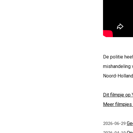
De politie hee
mishandeling v
Noord-Hollan
Dit filmpje op 
Meer filmpjes 
Ge
2026-06-29
Ong