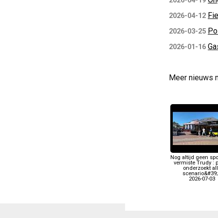
2026-04-19
Fie
2026-04-12
Pol
2026-03-25
Ga
2026-01-16
Meer nieuws 
Nog altijd geen sp
vermiste Trudy : p
onderzoekt al
scenario&#39
2026-07-03