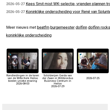
Kees Smit mist WK-selectie, vrienden plannen tr
2026-05-27
Koninklijke onderscheiding voor René van Splunt
2026-05-27
Meer nieuws met
beatfm
burgemeester
dolfinn
dolfinn rock
koninklijke onderscheiding
Rondleidingen in de toren
Schilderijen Gerda van
van de Witte Kerk Heiloo
der Zwan in Willibrordus
2026-07-25
bieden unieke ervaring
Business Centrum in
2026-08-03
Heiloo
2026-07-29