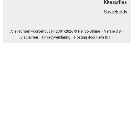
Kitesurfles
SaveBuddy
Alle rechten voorbehouden 2001-2026 © Heiloo-Online − Versie 3.8 −
Disclaimer
−
Privacyverklaring
− Hosting door
Refa ICT
−