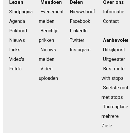
Lezen
Meedoen
Delen
Over ons
Startpagina
Evenement
Nieuwsbrief
Informatie
Agenda
melden
Facebook
Contact
Prikbord
Berichtje
LinkedIn
Nieuws
prikken
Twitter
Aanbevolen
Links
Nieuws
Instagram
Uitkijkpost
Video's
melden
Uitgeester
Foto's
Video
Best route
uploaden
with stops
Snelste route
met stops
Tourenplaner
mehrere
Ziele