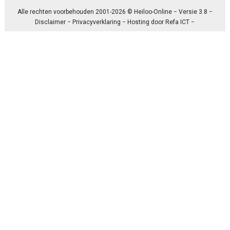
Alle rechten voorbehouden 2001-2026 © Heiloo-Online − Versie 3.8 −
Disclaimer
−
Privacyverklaring
− Hosting door
Refa ICT
−