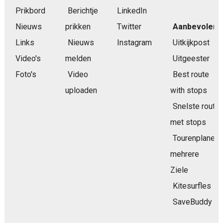
Prikbord
Berichtje
LinkedIn
Nieuws
prikken
Twitter
Aanbevolen
Links
Nieuws
Instagram
Uitkijkpost
Video's
melden
Uitgeester
Foto's
Video
Best route
uploaden
with stops
Snelste route
met stops
Tourenplaner
mehrere
Ziele
Kitesurfles
SaveBuddy