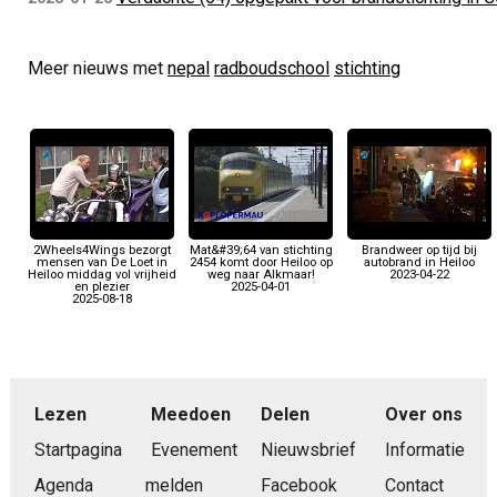
Meer nieuws met
nepal
radboudschool
stichting
2Wheels4Wings bezorgt
Mat&#39;64 van stichting
Brandweer op tijd bij
mensen van De Loet in
2454 komt door Heiloo op
autobrand in Heiloo
Heiloo middag vol vrijheid
weg naar Alkmaar!
2023-04-22
en plezier
2025-04-01
2025-08-18
Lezen
Meedoen
Delen
Over ons
Startpagina
Evenement
Nieuwsbrief
Informatie
Agenda
melden
Facebook
Contact