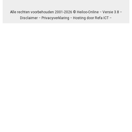
Alle rechten voorbehouden 2001-2026 © Heiloo-Online − Versie 3.8 −
Disclaimer
−
Privacyverklaring
− Hosting door
Refa ICT
−