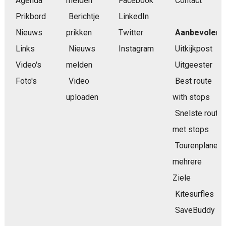
Agenda
melden
Facebook
Contact
Prikbord
Berichtje
LinkedIn
Nieuws
prikken
Twitter
Aanbevolen
Links
Nieuws
Instagram
Uitkijkpost
Video's
melden
Uitgeester
Foto's
Video
Best route
uploaden
with stops
Snelste route
met stops
Tourenplaner
mehrere
Ziele
Kitesurfles
SaveBuddy