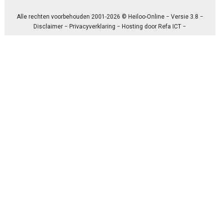
Alle rechten voorbehouden 2001-2026 © Heiloo-Online − Versie 3.8 −
Disclaimer
−
Privacyverklaring
− Hosting door
Refa ICT
−