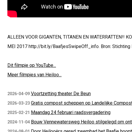
ALLEEN VOOR GIGANTEN, TITANEN EN WATERRATTEN!! KO
MEI 2017 http://bit.ly/BaafjesSwipeOff_info. Bron: Stichting 
Dit filmpje op YouTube...
Meer filmpjes van Heiloo...
Voortzetting theater De Beun
2026-04-09
Gratis compost scheppen op Landelijke Compos
2026-03-23
Maandag 24 februari raadsvergadering
2025-02-21
Bouw Vennewatersweg Heiloo stilgelegd om ont
2024-11-04
Door Heilooërs gered zwembad het Baafje hoop
2024-08-01