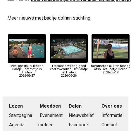
Meer nieuws met
baafje
dolfinn
stichting
Veel spektakel tijdens
Tropische vrijdag goed
Bommetjes sluiten topdag
Baafje Bommetje in
voor zwembad Het Baafje
af in Het Baafje Heiloo
Heiloo
in Heiloo
2026-06-19
2026-06-27
2026-06-26
Lezen
Meedoen
Delen
Over ons
Startpagina
Evenement
Nieuwsbrief
Informatie
Agenda
melden
Facebook
Contact