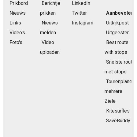
Prikbord
Berichtje
LinkedIn
Nieuws
prikken
Twitter
Aanbevolen
Links
Nieuws
Instagram
Uitkijkpost
Video's
melden
Uitgeester
Foto's
Video
Best route
uploaden
with stops
Snelste route
met stops
Tourenplaner
mehrere
Ziele
Kitesurfles
SaveBuddy