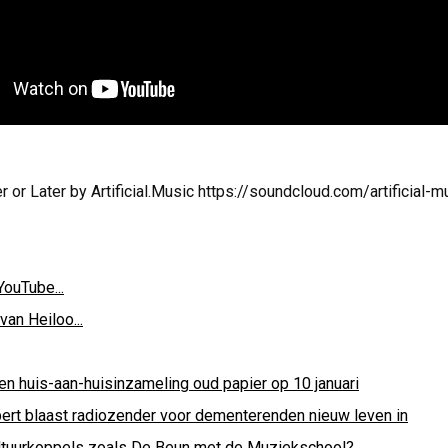
 or Later by Artificial.Music https://soundcloud.com/artificial-mu
YouTube...
van Heiloo...
en huis-aan-huisinzameling oud papier op 10 januari
bert blaast radiozender voor dementerenden nieuw leven in
ltuurkoppels zoals De Beun met de Muziekschool?