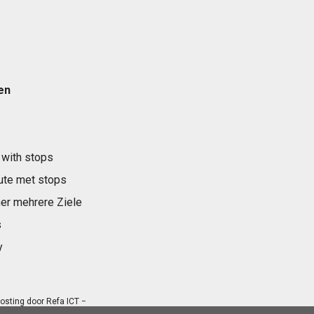
en
 with stops
ute met stops
er mehrere Ziele
s
y
osting door
Refa ICT
−