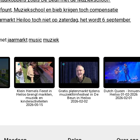
efpunt, Muziekschool en bieb krijgen toch compensatie
armarkt Heiloo toch niet op zaterdag, het wordt 6 september.
met
jaarmarkt
music
muziek
Klein Hemels Feest in
Gratis platenmarkt tijdens
Dutch Queen - Innuen
Heiloo brengt markten,
muziekfilmfestival in De
Heiloo 01-02-2026
muziek en
Beun in Heiloo
2026-02-01
kinderactiviteiten
2026-02-02
2026-05-15