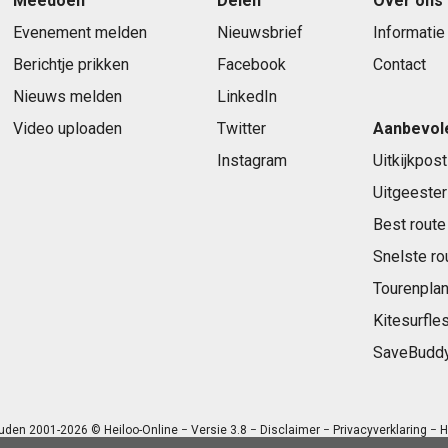
Meedoen
Delen
Over ons
Evenement melden
Nieuwsbrief
Informatie
Berichtje prikken
Facebook
Contact
Nieuws melden
LinkedIn
Video uploaden
Twitter
Aanbevol
Instagram
Uitkijkpost
Uitgeester
Best route
Snelste ro
Tourenplan
Kitesurfle
SaveBudd
uden 2001-2026 © Heiloo-Online − Versie 3.8 −
Disclaimer
−
Privacyverklaring
− H