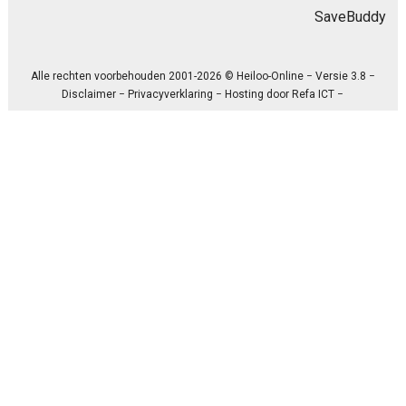
SaveBuddy
Alle rechten voorbehouden 2001-2026 © Heiloo-Online − Versie 3.8 −
Disclaimer
−
Privacyverklaring
− Hosting door
Refa ICT
−