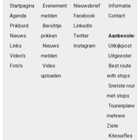
Startpagina
Evenement
Nieuwsbrief
Informatie
Agenda
melden
Facebook
Contact
Prikbord
Berichtje
LinkedIn
Nieuws
prikken
Twitter
Aanbevolen
Links
Nieuws
Instagram
Uitkijkpost
Video's
melden
Uitgeester
Foto's
Video
Best route
uploaden
with stops
Snelste route
met stops
Tourenplaner
mehrere
Ziele
Kitesurfles