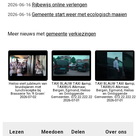
Rijbewijs online verlengen
2026-06-16
Gemeente start weer met ecologisch maaien
2026-06-16
Meer nieuws met
gemeente
verkiezingen
Heiloo viert jubileum van
TAXI BLAUW TAXI &amp;
TAXI BLAUW TAXI &amp;
bruidsparen met
TAXIBUS Alkmaar,
TAXIBUS Alkmaar,
lunchreceptie bij
Bergen, Egmond, Heiloo
Bergen, Egmond, Heiloo
Brasserie ?in ?t Groen`
en Omliggende
en Omliggende
2026-07-02
Gemeenten. 072.22.222.22
Gemeenten. 072.22.222.22
2026-07-01
2026-07-01
Lezen
Meedoen
Delen
Over ons