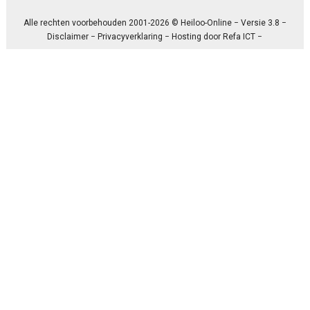
Alle rechten voorbehouden 2001-2026 © Heiloo-Online − Versie 3.8 −
Disclaimer
−
Privacyverklaring
− Hosting door
Refa ICT
−