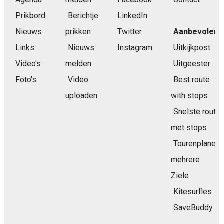
Prikbord
Berichtje
LinkedIn
Nieuws
prikken
Twitter
Aanbevolen
Links
Nieuws
Instagram
Uitkijkpost
Video's
melden
Uitgeester
Foto's
Video
Best route
uploaden
with stops
Snelste route
met stops
Tourenplaner
mehrere
Ziele
Kitesurfles
SaveBuddy