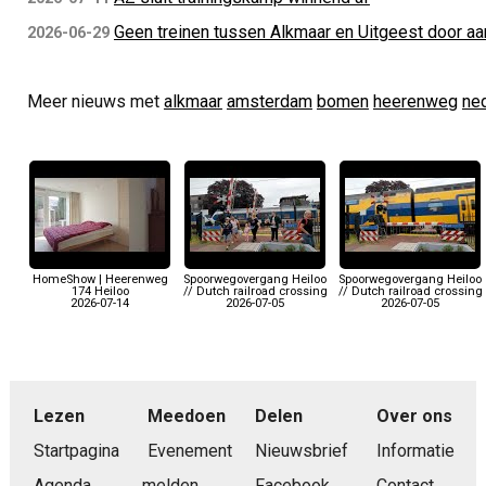
Geen treinen tussen Alkmaar en Uitgeest door aan
2026-06-29
Meer nieuws met
alkmaar
amsterdam
bomen
heerenweg
ne
HomeShow | Heerenweg
Spoorwegovergang Heiloo
Spoorwegovergang Heiloo
174 Heiloo
// Dutch railroad crossing
// Dutch railroad crossing
2026-07-14
2026-07-05
2026-07-05
Lezen
Meedoen
Delen
Over ons
Startpagina
Evenement
Nieuwsbrief
Informatie
Agenda
melden
Facebook
Contact