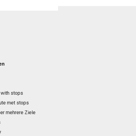
en
 with stops
ute met stops
er mehrere Ziele
s
y