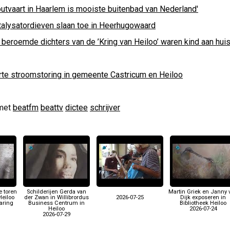
outvaart in Haarlem is mooiste buitenbad van Nederland'
talysatordieven slaan toe in Heerhugowaard
 beroemde dichters van de ’Kring van Heiloo’ waren kind aan huis
rte stroomstoring in gemeente Castricum en Heiloo
met
beatfm
beattv
dictee
schrijver
e toren
Schilderijen Gerda van
Martin Griek en Janny 
Heiloo
der Zwan in Willibrordus
2026-07-25
Dijk exposeren in
aring
Business Centrum in
Bibliotheek Heiloo
Heiloo
2026-07-24
2026-07-29