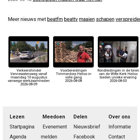
Meer nieuws met
beatfm
beattv
maaien
schapen
verspreide
Verkeershinder
Voorbereidingen
Rondleidingen in de toren
Vennewatersweg vanaf
Timmerdorp Heiloo in
van de Witte Kerk Heiloo
maandag 10 augustus
volle gang
bieden unieke ervaring
vanwege werkzaamheden
2026-08-08
2026-08-03
2026-08-09
Lezen
Meedoen
Delen
Over ons
Startpagina
Evenement
Nieuwsbrief
Informatie
Agenda
melden
Facebook
Contact