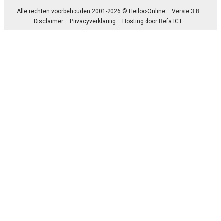
Alle rechten voorbehouden 2001-2026 © Heiloo-Online − Versie 3.8 −
Disclaimer
−
Privacyverklaring
− Hosting door
Refa ICT
−