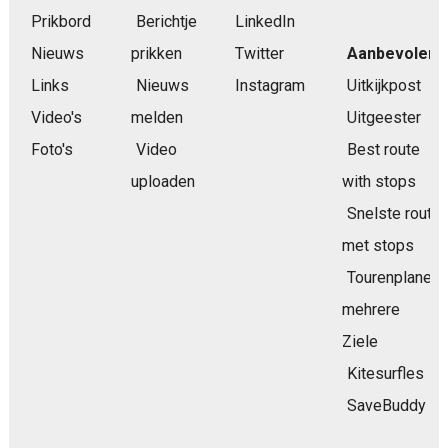
Prikbord
Berichtje
LinkedIn
Nieuws
prikken
Twitter
Aanbevolen
Links
Nieuws
Instagram
Uitkijkpost
Video's
melden
Uitgeester
Foto's
Video
Best route
uploaden
with stops
Snelste route
met stops
Tourenplaner
mehrere
Ziele
Kitesurfles
SaveBuddy