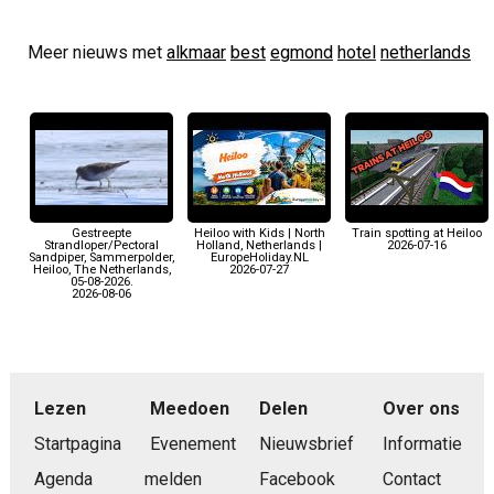
Meer nieuws met
alkmaar
best
egmond
hotel
netherlands
Gestreepte
Heiloo with Kids | North
Train spotting at Heiloo
Strandloper/Pectoral
Holland, Netherlands |
2026-07-16
Sandpiper, Sammerpolder,
EuropeHoliday.NL
Heiloo, The Netherlands,
2026-07-27
05-08-2026.
2026-08-06
Lezen
Meedoen
Delen
Over ons
Startpagina
Evenement
Nieuwsbrief
Informatie
Agenda
melden
Facebook
Contact