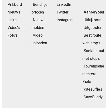
Prikbord
Berichtje
LinkedIn
Nieuws
prikken
Twitter
Aanbevolen
Links
Nieuws
Instagram
Uitkijkpost
Video's
melden
Uitgeester
Foto's
Video
Best route
uploaden
with stops
Snelste route
met stops
Tourenplaner
mehrere
Ziele
Kitesurfles
SaveBuddy