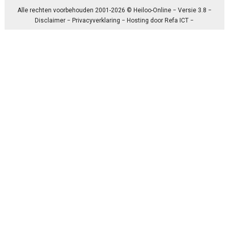
Alle rechten voorbehouden 2001-2026 © Heiloo-Online − Versie 3.8 −
Disclaimer
−
Privacyverklaring
− Hosting door
Refa ICT
−