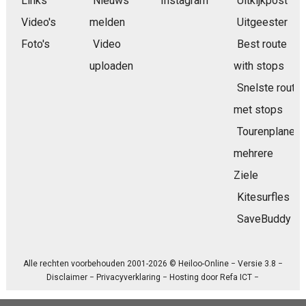
Links
Nieuws
Instagram
Uitkijkpost
Video's
melden
Uitgeester
Foto's
Video
Best route
uploaden
with stops
Snelste route
met stops
Tourenplaner
mehrere
Ziele
Kitesurfles
SaveBuddy
Alle rechten voorbehouden 2001-2026 © Heiloo-Online − Versie 3.8 −
Disclaimer
−
Privacyverklaring
− Hosting door
Refa ICT
−