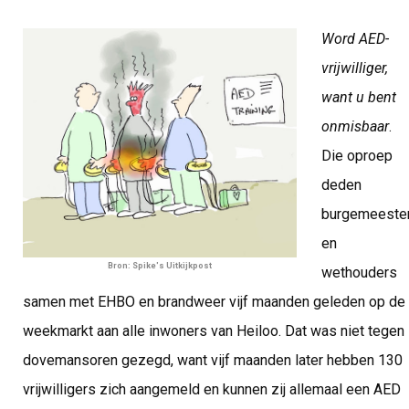
Word AED-
vrijwilliger,
want u bent
onmisbaar
.
Die oproep
deden
burgemeeste
en
Bron: Spike's Uitkijkpost
wethouders
samen met EHBO en brandweer vijf maanden geleden op de
weekmarkt aan alle inwoners van Heiloo. Dat was niet tegen
dovemansoren gezegd, want vijf maanden later hebben 130
vrijwilligers zich aangemeld en kunnen zij allemaal een AED