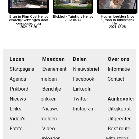
Brug in Plan Oost Heiloo
Blokhut - Tuinhuis Heiloo
Houten beelden Nico
eindelijk vervangen door
2023-04-14
Bijman in Bibliotheek
composiet brug
Heiloo
2024-03-26
2021-12-28
Lezen
Meedoen
Delen
Over ons
Startpagina
Evenement
Nieuwsbrief
Informatie
Agenda
melden
Facebook
Contact
Prikbord
Berichtje
LinkedIn
Nieuws
prikken
Twitter
Aanbevolen
Links
Nieuws
Instagram
Uitkijkpost
Video's
melden
Uitgeester
Foto's
Video
Best route
uploaden
with stops