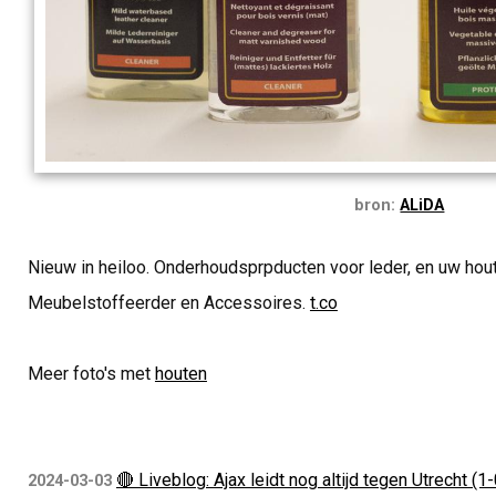
bron:
ALiDA
Nieuw in heiloo. Onderhoudsprpducten voor leder, en uw hou
Meubelstoffeerder en Accessoires.
t.co
Meer foto's met
houten
🔴 Liveblog: Ajax leidt nog altijd tegen Utrecht (1-
2024-03-03