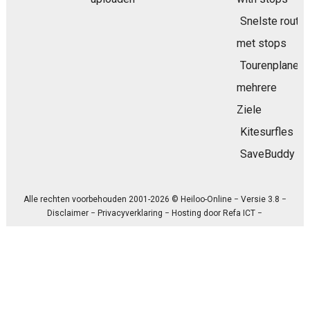
Snelste route
met stops
Tourenplaner
mehrere
Ziele
Kitesurfles
SaveBuddy
Alle rechten voorbehouden 2001-2026 © Heiloo-Online − Versie 3.8 −
Disclaimer
−
Privacyverklaring
− Hosting door
Refa ICT
−