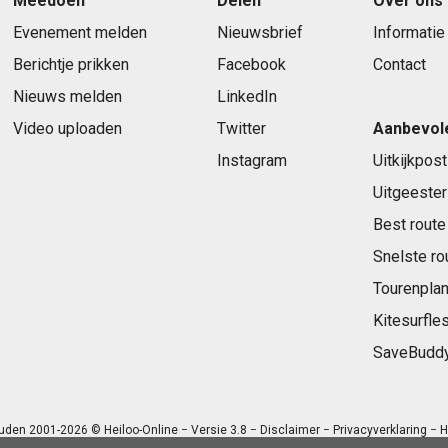
Meedoen
Delen
Over ons
Evenement melden
Nieuwsbrief
Informatie
Berichtje prikken
Facebook
Contact
Nieuws melden
LinkedIn
Video uploaden
Twitter
Aanbevol
Instagram
Uitkijkpost
Uitgeester
Best route
Snelste ro
Tourenplan
Kitesurfle
SaveBudd
uden 2001-2026 © Heiloo-Online − Versie 3.8 −
Disclaimer
−
Privacyverklaring
− H