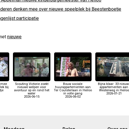
nderen denken mee over nieuwe speelplek bij Beestenboetje
genlijst participatie
met
nieuwe
 mee
Scouting Victorie zoekt
Bouw sociale
Bijna klaar: 33 nieuw
ek bij
nieuwe welpen voor
huurappartementen aan
appartementen aan
tje
avontuur op en rond het
Ter Coulsterlaan in Heiloo
Westerweg in Heiloo
water
in volle gang
2026-01-21
2026-06-15
2026-06-02