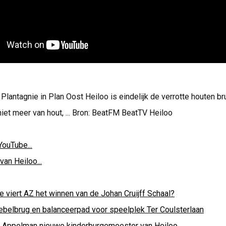
lantagnie in Plan Oost Heiloo is eindelijk de verrotte houten b
niet meer van hout, ... Bron: BeatFM BeatTV Heiloo
YouTube...
van Heiloo...
e viert AZ het winnen van de Johan Cruijff Schaal?
ebelbrug en balanceerpad voor speelplek Ter Coulsterlaan
i Appelman nieuwe kinderburgemeester van Heiloo