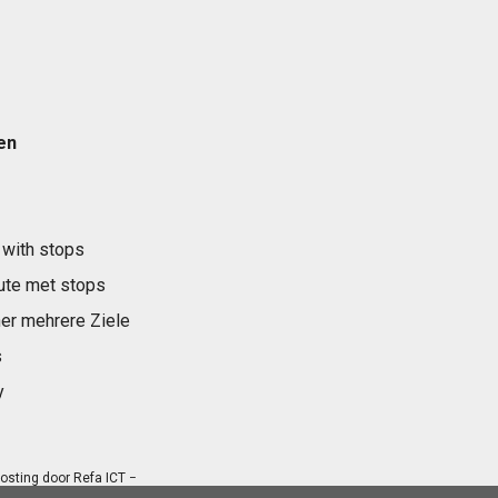
en
 with stops
ute met stops
er mehrere Ziele
s
y
osting door
Refa ICT
−