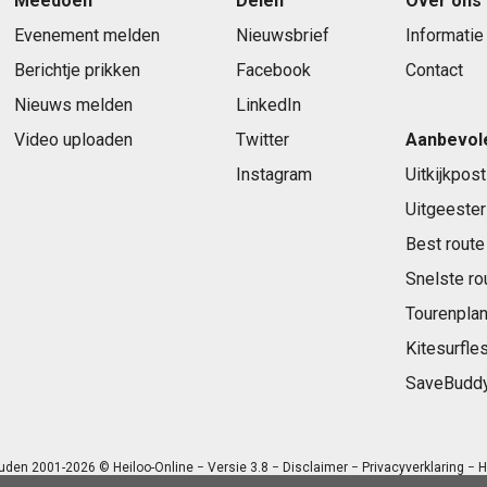
Meedoen
Delen
Over ons
Evenement melden
Nieuwsbrief
Informatie
Berichtje prikken
Facebook
Contact
Nieuws melden
LinkedIn
Video uploaden
Twitter
Aanbevol
Instagram
Uitkijkpost
Uitgeester
Best route
Snelste ro
Tourenplan
Kitesurfle
SaveBudd
uden 2001-2026 © Heiloo-Online − Versie 3.8 −
Disclaimer
−
Privacyverklaring
− H