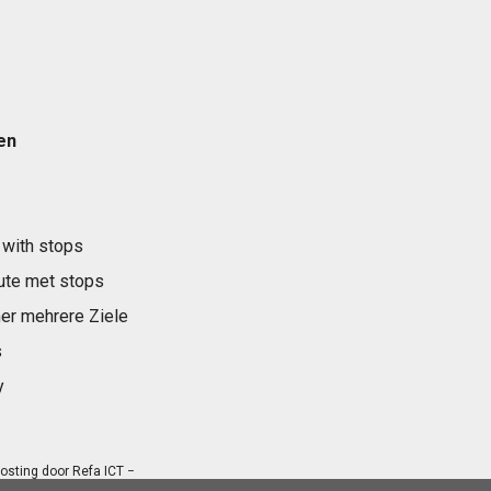
en
 with stops
ute met stops
er mehrere Ziele
s
y
osting door
Refa ICT
−