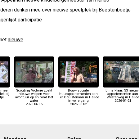
nderen denken mee over nieuwe speelplek bij Beestenboetje
genlijst participatie
met
nieuwe
 mee
Scouting Victorie zoekt
Bouw sociale
Bijna klaar: 33 nieuw
ek bij
nieuwe welpen voor
huurappartementen aan
appartementen aan
tje
avontuur op en rond het
Ter Coulsterlaan in Heiloo
Westerweg in Heiloo
water
in volle gang
2026-01-21
2026-06-15
2026-06-02