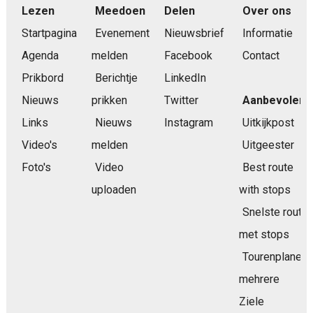
Lezen
Meedoen
Delen
Over ons
Startpagina
Evenement
Nieuwsbrief
Informatie
Agenda
melden
Facebook
Contact
Prikbord
Berichtje
LinkedIn
Nieuws
prikken
Twitter
Aanbevolen
Links
Nieuws
Instagram
Uitkijkpost
Video's
melden
Uitgeester
Foto's
Video
Best route
uploaden
with stops
Snelste route
met stops
Tourenplaner
mehrere
Ziele