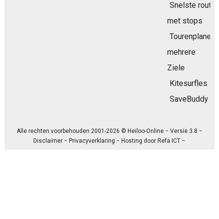
Snelste route
met stops
Tourenplaner
mehrere
Ziele
Kitesurfles
SaveBuddy
Alle rechten voorbehouden 2001-2026 © Heiloo-Online − Versie 3.8 −
Disclaimer
−
Privacyverklaring
− Hosting door
Refa ICT
−