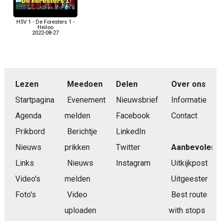
HSV 1 - De Foresters 1 -
Heiloo
2022-08-27
Lezen
Meedoen
Delen
Over ons
Startpagina
Evenement
Nieuwsbrief
Informatie
Agenda
melden
Facebook
Contact
Prikbord
Berichtje
LinkedIn
Nieuws
prikken
Twitter
Aanbevolen
Links
Nieuws
Instagram
Uitkijkpost
Video's
melden
Uitgeester
Foto's
Video
Best route
uploaden
with stops