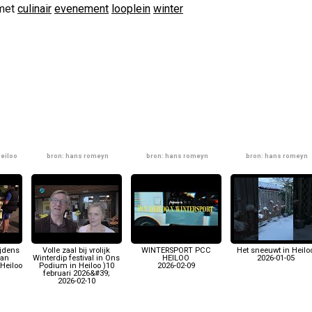
met
culinair
evenement
looplein
winter
Heiloo
bron: hans romeyn
bron: hans romeyn
bron: hans romeyn
ijdens
Volle zaal bij vrolijk
WINTERSPORT PCC
Het sneeuwt in Heilo
aan
Winterdip festival in Ons
HEILOO
2026-01-05
Heiloo
Podium in Heiloo )10
2026-02-09
februari 2026&#39;
2026-02-10