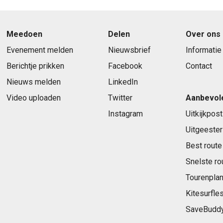
Meedoen
Delen
Over ons
Evenement melden
Nieuwsbrief
Informatie
Berichtje prikken
Facebook
Contact
Nieuws melden
LinkedIn
Video uploaden
Twitter
Aanbevol
Instagram
Uitkijkpost
Uitgeester
Best route
Snelste ro
Tourenplan
Kitesurfle
SaveBudd