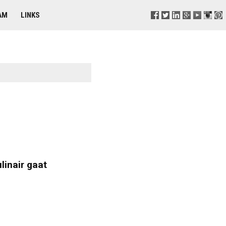
AM
LINKS
inair gaat