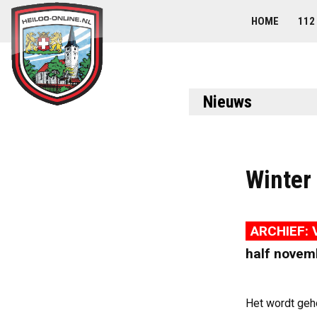
HOME
112
Nieuws
Winter 
ARCHIEF: V
half novem
Het wordt geho