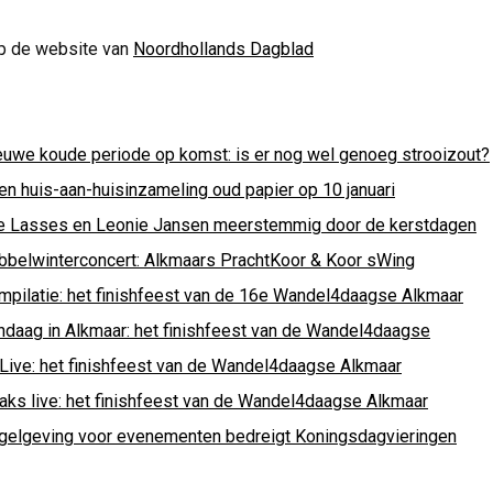
p de website van
Noordhollands Dagblad
euwe koude periode op komst: is er nog wel genoeg strooizout?
en huis-aan-huisinzameling oud papier op 10 januari
e Lasses en Leonie Jansen meerstemmig door de kerstdagen
bbelwinterconcert: Alkmaars PrachtKoor & Koor sWing
mpilatie: het finishfeest van de 16e Wandel4daagse Alkmaar
ndaag in Alkmaar: het finishfeest van de Wandel4daagse
 Live: het finishfeest van de Wandel4daagse Alkmaar
raks live: het finishfeest van de Wandel4daagse Alkmaar
gelgeving voor evenementen bedreigt Koningsdagvieringen