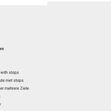
en
 with stops
ute met stops
er mehrere Ziele
s
y