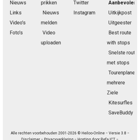
Nieuws
prikken
Twitter
Aanbevolen
Links
Nieuws
Instagram
Uitkijkpost
Video's
melden
Uitgeester
Foto's
Video
Best route
uploaden
with stops
Snelste route
met stops
Tourenplaner
mehrere
Ziele
Kitesurfles
SaveBuddy
Alle rechten voorbehouden 2001-2026 © Heiloo-Online − Versie 3.8 −
Disclaimer
−
Privacyverklaring
− Hosting door
Refa ICT
−