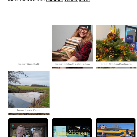
bron: Wim Balk
bron: Bibliotheek Heiloo
bron: SmitenPartners
bron: Loek Zoon