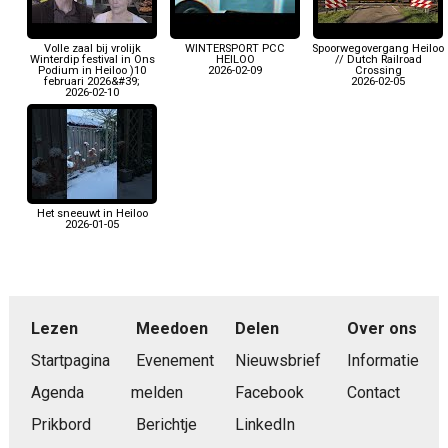
Volle zaal bij vrolijk
WINTERSPORT PCC
Spoorwegovergang Heiloo
Winterdip festival in Ons
HEILOO
// Dutch Railroad
Podium in Heiloo )10
2026-02-09
Crossing
februari 2026&#39;
2026-02-05
2026-02-10
Het sneeuwt in Heiloo
2026-01-05
Lezen
Meedoen
Delen
Over ons
Startpagina
Evenement
Nieuwsbrief
Informatie
Agenda
melden
Facebook
Contact
Prikbord
Berichtje
LinkedIn