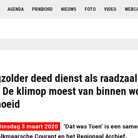
AGENDA
PRIKBORD
NIEUWS
FOTO
VIDEO
WEBC
zolder deed dienst als raadzaal
. De klimop moest van binnen w
noeid
Dinsdag 3 maart 2020
’Dat was Toen’ is een sam
Alkmaarsche Courant en het Regionaal Archief.