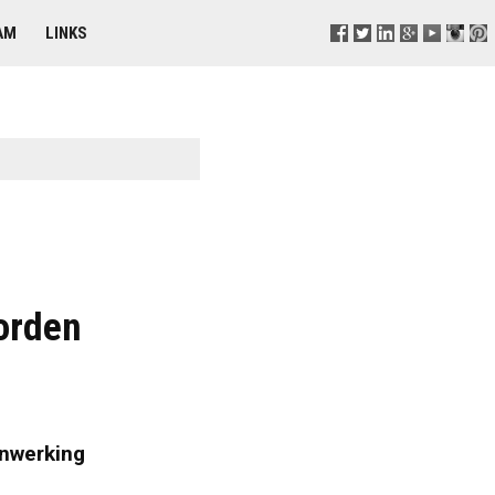
AM
LINKS
orden
enwerking