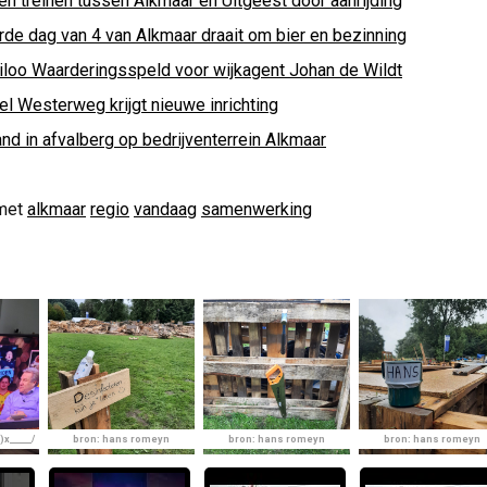
en treinen tussen Alkmaar en Uitgeest door aanrijding
rde dag van 4 van Alkmaar draait om bier en bezinning
iloo Waarderingsspeld voor wijkagent Johan de Wildt
el Westerweg krijgt nieuwe inrichting
nd in afvalberg op bedrijventerrein Alkmaar
met
alkmaar
regio
vandaag
samenwerking
x_____/
bron: hans romeyn
bron: hans romeyn
bron: hans romeyn