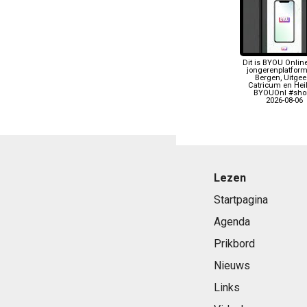
Dit is BYOU Online
jongerenplatform
Bergen, Uitgees
Catricum en Heil
BYOUOnl #shor
2026-08-06
Lezen
Startpagina
Agenda
Prikbord
Nieuws
Links