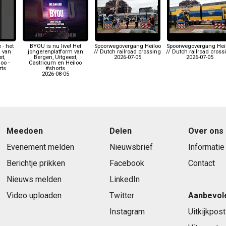
 - het
BYOU is nu live! Het
Spoorwegovergang Heiloo
Spoorwegovergang Hei
 van
jongerenplatform van
// Dutch railroad crossing
// Dutch railroad cross
t,
Bergen, Uitgeest,
2026-07-05
2026-07-05
oo -
Castricum en Heiloo
ts
#shorts
2026-08-05
Meedoen
Delen
Over ons
Evenement melden
Nieuwsbrief
Informatie
Berichtje prikken
Facebook
Contact
Nieuws melden
LinkedIn
Video uploaden
Twitter
Aanbevol
Instagram
Uitkijkpost