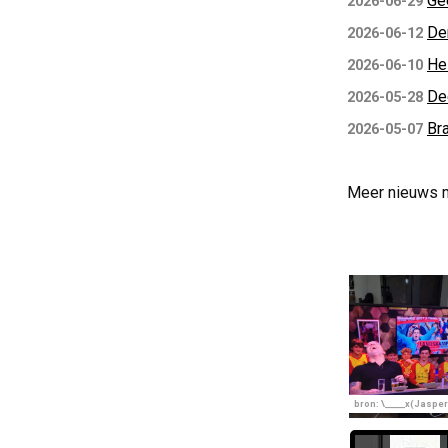
Ge
2026-06-29
De
2026-06-12
He
2026-06-10
De
2026-05-28
Bra
2026-05-07
Meer nieuws 
bron: \_____x(Jasper)