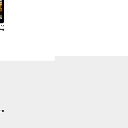
loo
ing
en